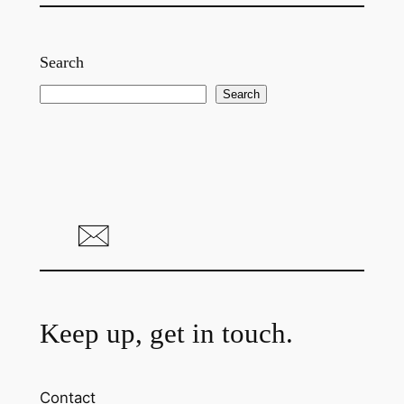
Search
S
Search
e
a
r
c
h
Keep up, get in touch.
Contact