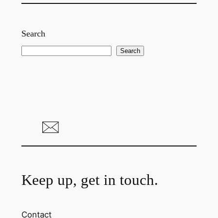
Search
S
Search
e
a
r
c
h
Keep up, get in touch.
Contact