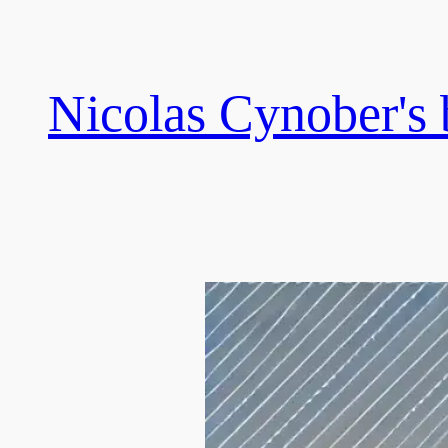
Skip
to
content
Nicolas Cynober's 