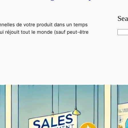
Sea
onnelles de votre produit dans un temps
qui réjouit tout le monde (sauf peut-être
S
e
a
r
c
h