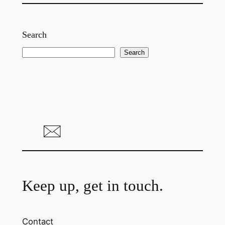
Search
S
Search
e
a
r
c
h
Keep up, get in touch.
Contact