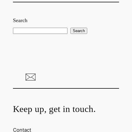
Search
S
Search
e
a
r
c
h
Keep up, get in touch.
Contact