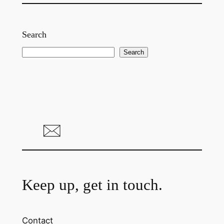
Search
S
Search
e
a
r
c
h
Keep up, get in touch.
Contact