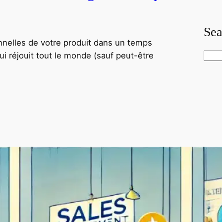
Sea
onnelles de votre produit dans un temps
qui réjouit tout le monde (sauf peut-être
S
e
a
r
c
h