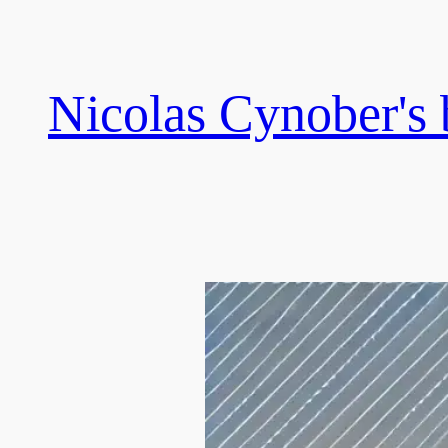
Skip
to
content
Nicolas Cynober's 