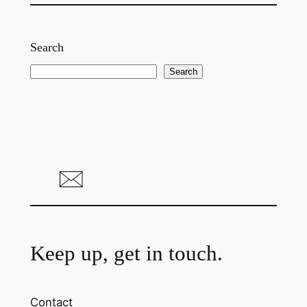
Search
S
Search
e
a
r
c
h
Keep up, get in touch.
Contact