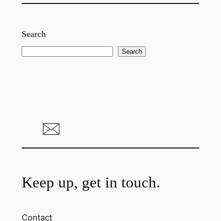
Search
S
Search
e
a
r
c
h
Keep up, get in touch.
Contact