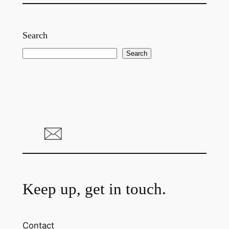
Search
S
Search
e
a
r
c
h
Keep up, get in touch.
Contact