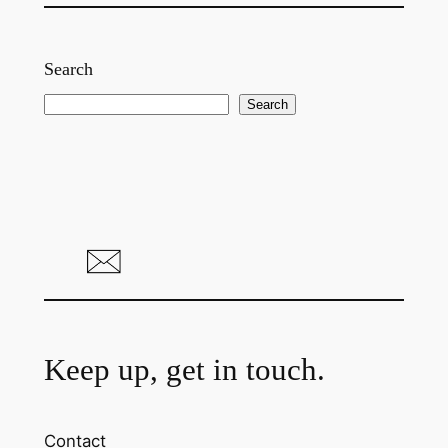
Search
S
Search
e
a
r
c
h
Keep up, get in touch.
Contact