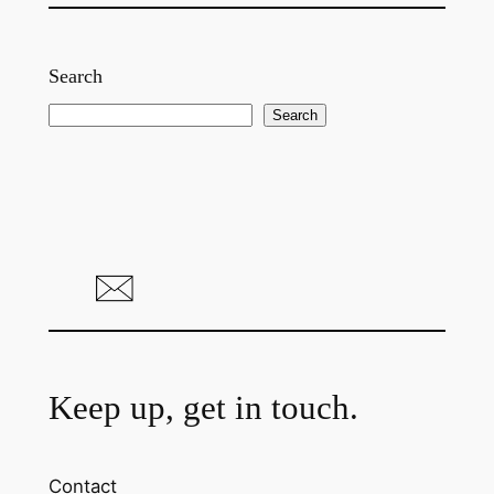
Search
S
Search
e
a
r
c
h
Keep up, get in touch.
Contact