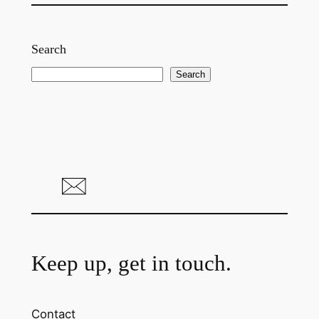
Search
S
Search
e
a
r
c
h
Keep up, get in touch.
Contact