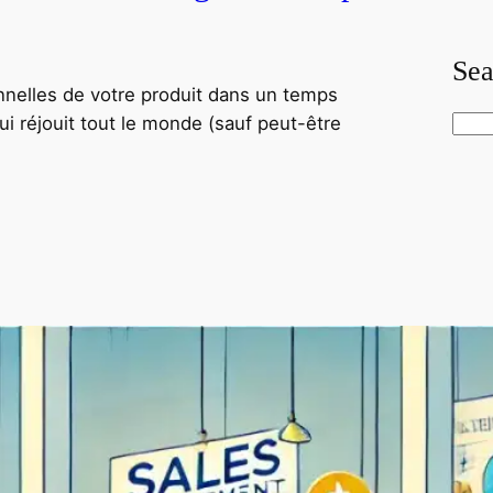
Sea
onnelles de votre produit dans un temps
qui réjouit tout le monde (sauf peut-être
S
e
a
r
c
h