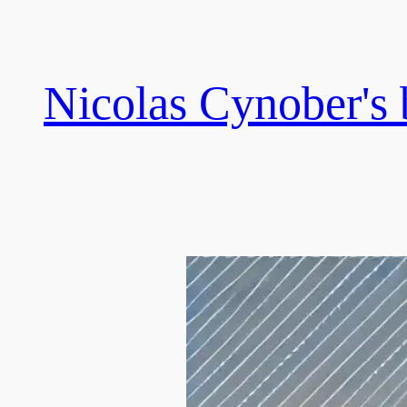
Skip
to
content
Nicolas Cynober's 