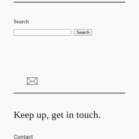
Search
S
Search
e
a
r
c
h
Keep up, get in touch.
Contact