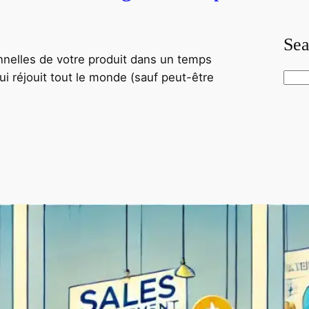
Sea
onnelles de votre produit dans un temps
qui réjouit tout le monde (sauf peut-être
S
e
a
r
c
h