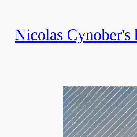
Skip
to
content
Nicolas Cynober's 