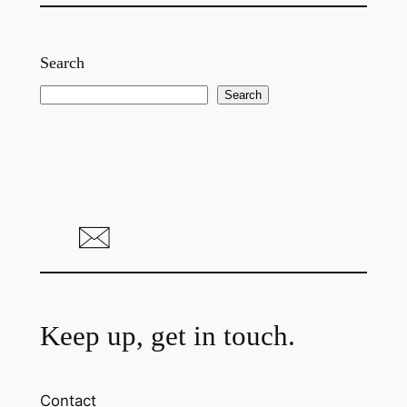
Search
S
Search
e
a
r
c
h
Keep up, get in touch.
Contact