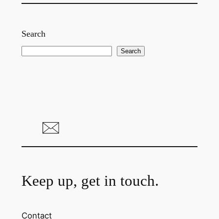
Search
S
Search
e
a
r
c
h
Keep up, get in touch.
Contact