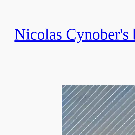
Skip
to
content
Nicolas Cynober's 