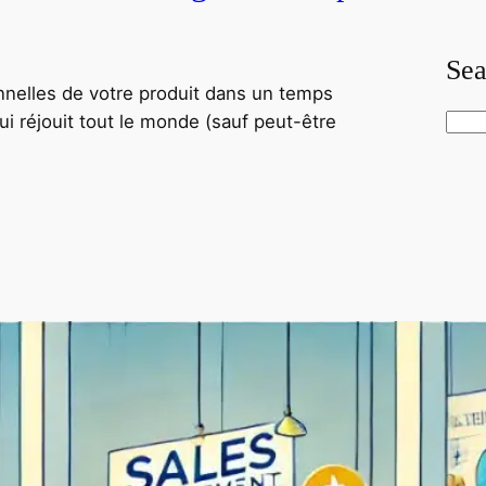
Sea
onnelles de votre produit dans un temps
qui réjouit tout le monde (sauf peut-être
S
e
a
r
c
h