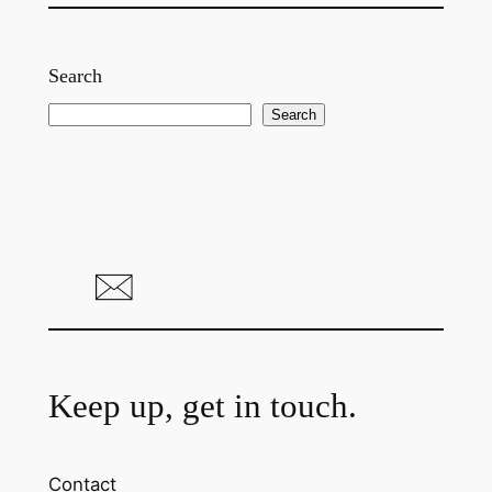
Search
S
Search
e
a
r
c
h
Keep up, get in touch.
Contact