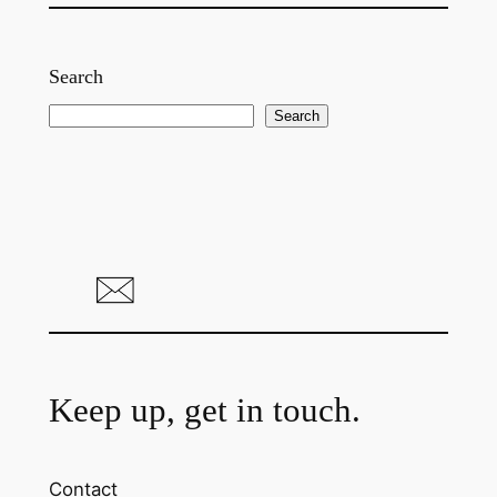
Search
S
Search
e
a
r
c
h
Keep up, get in touch.
Contact