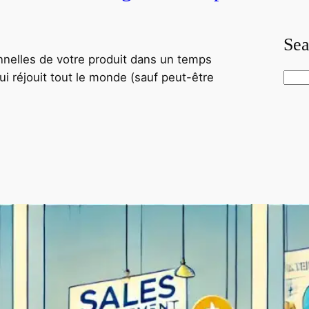
Sea
onnelles de votre produit dans un temps
qui réjouit tout le monde (sauf peut-être
S
e
a
r
c
h