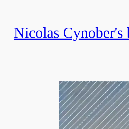
Skip
to
content
Nicolas Cynober's 