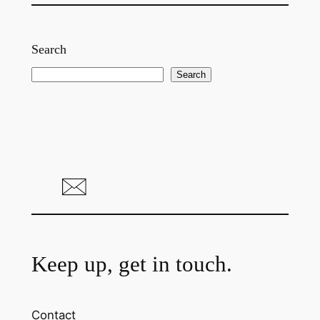
Search
S
Search
e
a
r
c
h
Keep up, get in touch.
Contact